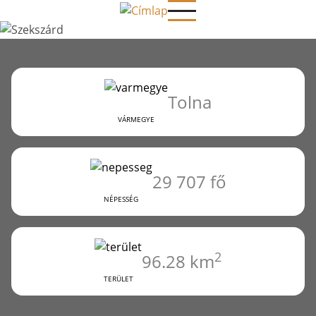
Ugrás
SZEKSZÁRD
a
tartalomra
Tolna
VÁRMEGYE
29 707 fő
NÉPESSÉG
2
96.28 km
TERÜLET