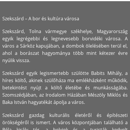
Bemutató
Szekszárd – A bor és kultúra városa
Szekszárd, Tolna vármegye székhelye, Magyarország
egyik legrégebbi és legnevesebb borvidéki városa. A
város a Sárköz kapujában, a dombok ölelésében terül el,
ahol a borászat hagyománya több mint kétezer évre
nyúlik vissza.
Szekszárd egyik legismertebb szülötte Babits Mihály, a
híres költő, akinek szülőháza ma emlékházként működik,
betekintést nyújt a költő életébe és munkásságába.
Szomszédjában, az Irodalom Házában Mészöly Miklós és
Baka István hagyatékát ápolja a város.
Szekszárd gazdag kulturális életéről és építészeti
örökségéről is ismert. A város központjában található a
Béla király tér, a helyiek és a turisták kedvelt