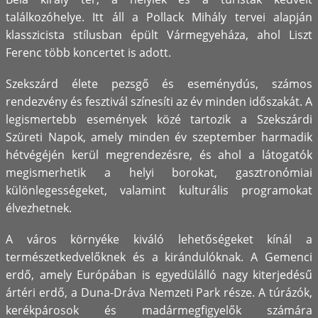
találkozóhelye. Itt áll a Pollack Mihály tervei alapján
klasszicista stílusban épült Vármegyeháza, ahol Liszt
Ferenc több koncertet is adott.
Szekszárd élete pezsgő és eseménydús, számos
rendezvény és fesztivál színesíti az év minden időszakát. A
legismertebb események közé tartozik a Szekszárdi
Szüreti Napok, amely minden év szeptember harmadik
hétvégéjén kerül megrendezésre, és ahol a látogatók
megismerhetik a helyi borokat, gasztronómiai
különlegességeket, valamint kulturális programokat
élvezhetnek.
A város környéke kiváló lehetőségeket kínál a
természetkedvelőknek és a kirándulóknak. A Gemenci
erdő, amely Európában is egyedülálló nagy kiterjedésű
ártéri erdő, a Duna-Dráva Nemzeti Park része. A túrázók,
kerékpárosok és madármegfigyelők számára