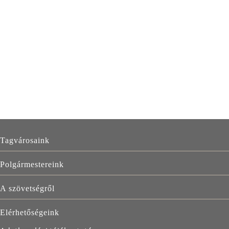
FŐ
Tagvárosaink
NAVIGÁCIÓ
Polgármestereink
A szövetségről
Elérhetőségeink