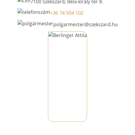
7100 Szekszárd, Béla király tér 8.
+36 74 504 102
polgarmester@szekszard.hu