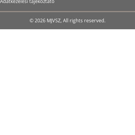
LÁBLÉC
Adatkezelési tájékoztató
© 2026 MJVSZ, All rights reserved.