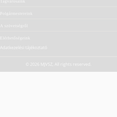
Tagvárosaink
NAVIGÁCIÓ
Polgármestereink
A szövetségről
Elérhetőségeink
LÁBLÉC
Adatkezelési tájékoztató
© 2026 MJVSZ, All rights reserved.