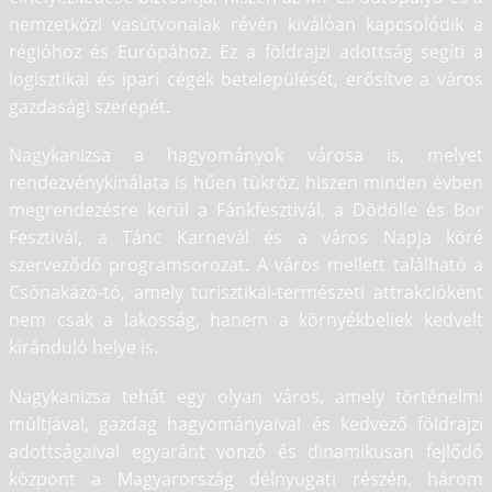
nemzetközi vasútvonalak révén kiválóan kapcsolódik a
régióhoz és Európához. Ez a földrajzi adottság segíti a
logisztikai és ipari cégek betelepülését, erősítve a város
gazdasági szerepét.
Nagykanizsa a hagyományok városa is, melyet
rendezvénykínálata is hűen tükröz, hiszen minden évben
megrendezésre kerül a Fánkfesztivál, a Dödölle és Bor
Fesztivál, a Tánc Karnevál és a város Napja köré
szerveződő programsorozat. A város mellett található a
Csónakázó-tó, amely turisztikai-természeti attrakcióként
nem csak a lakosság, hanem a környékbeliek kedvelt
kiránduló helye is.
Nagykanizsa tehát egy olyan város, amely történelmi
múltjával, gazdag hagyományaival és kedvező földrajzi
adottságaival egyaránt vonzó és dinamikusan fejlődő
központ a Magyarország délnyugati részén, három