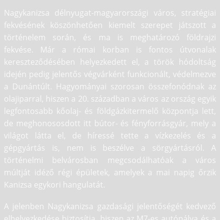
Bemutató
Nagykanizsa délnyugat-magyarországi város, stratégiai
fekvésének köszönhetően kiemelt szerepet játszott a
történelem során, és ma is meghatározó földrajzi
fekvése. Már a római korban is fontos útvonalak
kereszteződésében helyezkedett el, a török hódoltság
idején pedig jelentős végvárként funkcionált, védelmezve
a Dunántúlt. Hagyományai szorosan összefonódnak az
olajiparral, hiszen a 20. században a város az ország egyik
legfontosabb kőolaj- és földgázkitermelő központja lett,
de meghonososdott itt bútor- és fényforrásgyár, mely a
világot látta el, de híressé tette a vízkezelés és a
gépgyártás is, nem is beszélve a sörgyártásról. A
történelmi belvárosban megcsodálhatóak a város
múltját idéző régi épületek, amelyek a mai napig őrzik
Kanizsa egykori hangulatát.
A jelenben Nagykanizsa gazdasági jelentőségét kedvező
elhelyezkedése biztosítja, hiszen az M7-es autópálya és a