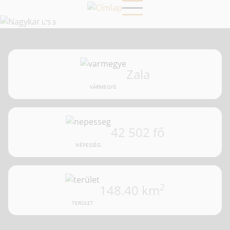
Ugrás
NAGYKANIZSA
a
tartalomra
Zala
VÁRMEGYE
42 502 fő
NÉPESSÉG
2
148.40 km
TERÜLET