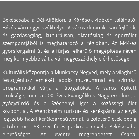
Bemutató
Békéscsaba a Dél-Alföldön, a Körösök vidékén található,
Békés vármegye székhelye. A város dinamikusan fejlődik,
és gazdaságilag, kulturálisan, oktatásilag és sportélet
szempontjából is meghatározó a régióban. Az M44-es
gyorsforgalmi út és a fürjesi elkerülő megépítése révén
még könnyebbé vált a vármegyeszékhely elérhetősége.
Kulturális központja a Munkácsy Negyed, mely a világhírű
festőgéniusz emlékét ápoló múzeummal és színházi
programokkal várja a látogatókat. A város épített
öröksége, mint a 200 éves Evangélikus Nagytemplom, a
gyógyfürdő és a Széchenyi liget a közösségi élet
központjai. A Wenckheim turista- és kerékpárút az egyik
legszebb hazai kerékpárosútvonal, a zöldterületek pedig
– több mint 63 ezer fa és parkok – növelik Békéscsaba
élhetőségét. Az évente megrendezett Csabai