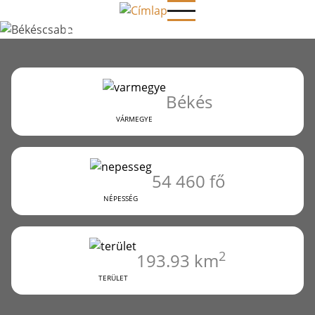
Ugrás
BÉKÉSCSABA
a
tartalomra
Békés
VÁRMEGYE
54 460 fő
NÉPESSÉG
2
193.93 km
TERÜLET