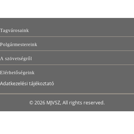
FŐ
Tagvárosaink
NAVIGÁCIÓ
Polgármestereink
A szövetségről
Elérhetőségeink
LÁBLÉC
Adatkezelési tájékoztató
© 2026 MJVSZ, All rights reserved.