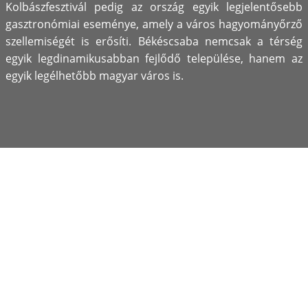
Kolbászfesztivál pedig az ország egyik legjelentősebb
gasztronómiai eseménye, amely a város hagyományőrző
szellemiségét is erősíti. Békéscsaba nemcsak a térség
egyik legdinamikusabban fejlődő települése, hanem az
egyik legélhetőbb magyar város is.