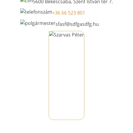
5600 Békéscsaba, Szent István tér 7.
+36 66 523 801
sfasf@sdfgasdfg.hu