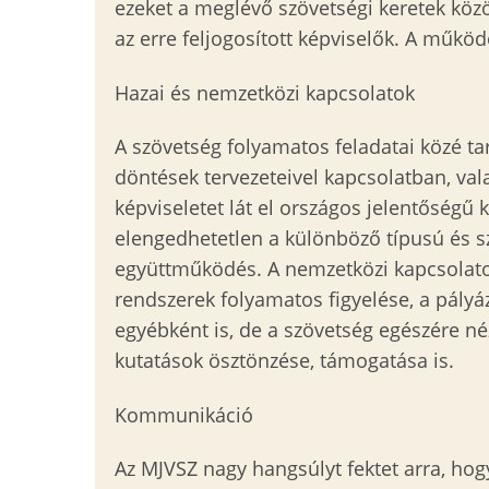
ezeket a meglévő szövetségi keretek közö
az erre feljogosított képviselők. A műk
Hazai és nemzetközi kapcsolatok
A szövetség folyamatos feladatai közé ta
döntések tervezeteivel kapcsolatban, val
képviseletet lát el országos jelentőségű
elengedhetetlen a különböző típusú és szi
együttműködés. A nemzetközi kapcsolatok
rendszerek folyamatos figyelése, a pály
egyébként is, de a szövetség egészére n
kutatások ösztönzése, támogatása is.
Kommunikáció
Az MJVSZ nagy hangsúlyt fektet arra, hogy