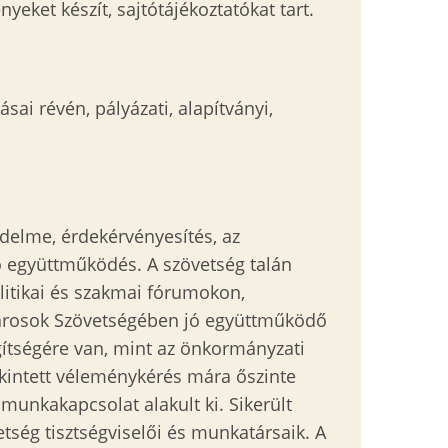
yeket készít, sajtótájékoztatókat tart.
sai révén, pályázati, alapítványi,
édelme, érdekérvényesítés, az
ó együttműködés. A szövetség talán
itikai és szakmai fórumokon,
ú Városok Szövetségében jó együttműködő
gítségére van, mint az önkormányzati
ekintett véleménykérés mára őszinte
munkakapcsolat alakult ki. Sikerült
tség tisztségviselői és munkatársaik. A