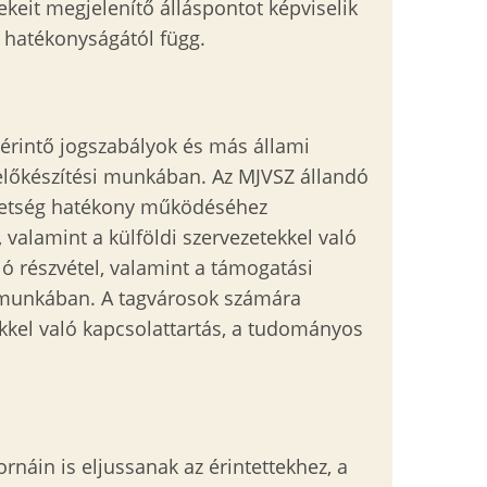
ekeit megjelenítő álláspontot képviselik
 hatékonyságától függ.
 érintő jogszabályok és más állami
y-előkészítési munkában. Az MJVSZ állandó
zövetség hatékony működéséhez
 valamint a külföldi szervezetekkel való
ó részvétel, valamint a támogatási
a munkában. A tagvárosok számára
kkel való kapcsolattartás, a tudományos
rnáin is eljussanak az érintettekhez, a