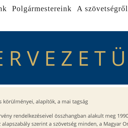
nk
Polgármestereink
A szövetségről
ÁCIÓ
ERVEZET
 körülményei, alapítók, a mai tagság
örvény rendelkezéseivel összhangban alakult meg 1990
Az alapszabály szerint a szövetség minden, a Magyar O