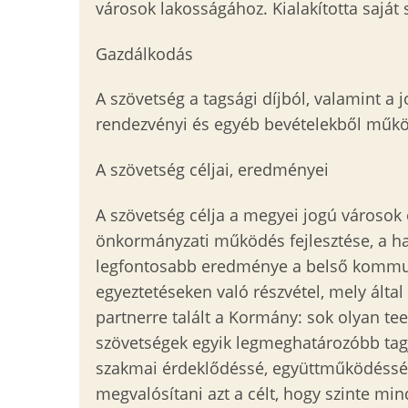
városok lakosságához. Kialakította saját 
Gazdálkodás
A szövetség a tagsági díjból, valamint a 
rendezvényi és egyéb bevételekből működt
A szövetség céljai, eredményei
A szövetség célja a megyei jogú városok 
önkormányzati működés fejlesztése, a h
legfontosabb eredménye a belső kommuni
egyeztetéseken való részvétel, mely ált
partnerre talált a Kormány: sok olyan t
szövetségek egyik legmeghatározóbb tagj
szakmai érdeklődéssé, együttműködéssé vá
megvalósítani azt a célt, hogy szinte mi