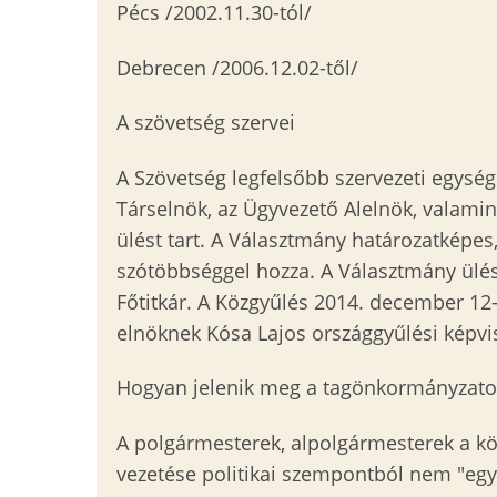
Pécs /2002.11.30-tól/
Debrecen /2006.12.02-től/
A szövetség szervei
A Szövetség legfelsőbb szervezeti egység
Társelnök, az Ügyvezető Alelnök, valamin
ülést tart. A Választmány határozatképes
szótöbbséggel hozza. A Választmány ülései
Főtitkár. A Közgyűlés 2014. december 12-é
elnöknek Kósa Lajos országgyűlési képvis
Hogyan jelenik meg a tagönkormányzat
A polgármesterek, alpolgármesterek a köz
vezetése politikai szempontból nem "eg