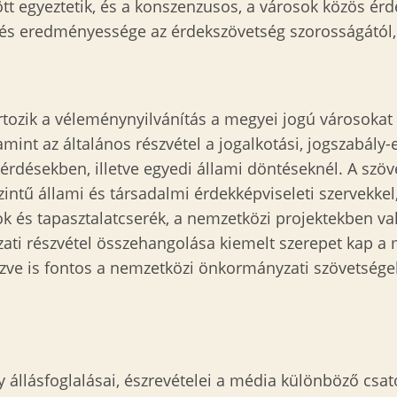
tt egyeztetik, és a konszenzusos, a városok közös érd
ödés eredményessége az érdekszövetség szorosságától,
rtozik a véleménynyilvánítás a megyei jogú városokat
amint az általános részvétel a jogalkotási, jogszabál
 kérdésekben, illetve egyedi állami döntéseknél. A s
ntű állami és társadalmi érdekképviseleti szervekkel,
 és tapasztalatcserék, a nemzetközi projektekben val
ázati részvétel összehangolása kiemelt szerepet kap 
ézve is fontos a nemzetközi önkormányzati szövetsége
 állásfoglalásai, észrevételei a média különböző csato