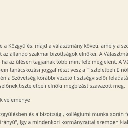
e a Közgyűlés, majd a választmány követi, amely a szö
t az állandó szakmai bizottságok elnökei. A Választmá
, ha az ülésen tagjainak több mint fele megjelent. A 
n tanácskozási joggal részt vesz a Tiszteletbeli Elnök
n a Szövetség korábbi vezető tisztségviselői feladatát
előnek tiszteletbeli elnöki megbízást szavazott meg.
ok véleménye
gyűlésben és a bizottsági, kollégiumi munka során fe
yirányú", így a mindenkori kormányzattal szemben ki