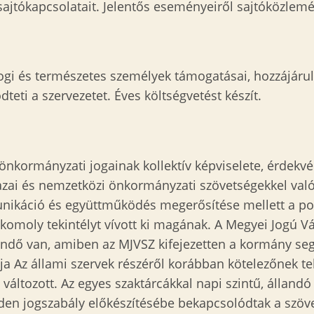
sajtókapcsolatait. Jelentős eseményeiről sajtóközlemén
jogi és természetes személyek támogatásai, hozzájárulá
eti a szervezetet. Éves költségvetést készít.
önkormányzati jogainak kollektív képviselete, érdekv
azai és nemzetközi önkormányzati szövetségekkel val
káció és együttműködés megerősítése mellett a pol
al komoly tekintélyt vívott ki magának. A Megyei Jog
eendő van, amiben az MJVSZ kifejezetten a kormány se
a Az állami szervek részéről korábban kötelezőnek t
ltozott. Az egyes szaktárcákkal napi szintű, állandó 
nden jogszabály előkészítésébe bekapcsolódtak a szöve