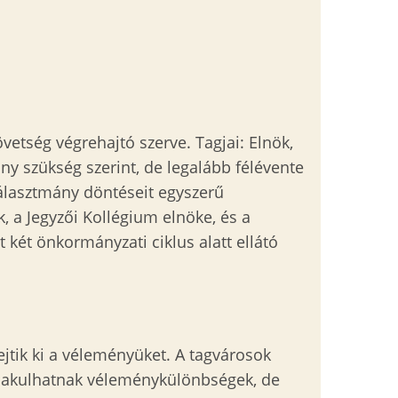
vetség végrehajtó szerve. Tagjai: Elnök,
ny szükség szerint, de legalább félévente
Választmány döntéseit egyszerű
, a Jegyzői Kollégium elnöke, és a
 két önkormányzati ciklus alatt ellátó
jtik ki a véleményüket. A tagvárosok
alakulhatnak véleménykülönbségek, de