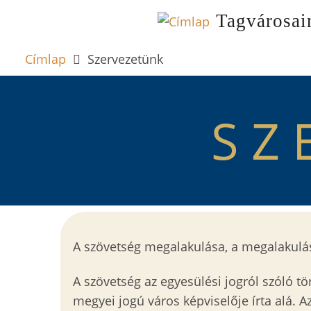
FŐ
Ugrás
Tagvárosai
a
NAVIG
tartalomra
Címlap
Szervezetünk
SZ
A szövetség megalakulása, a megalakulás
A szövetség az egyesülési jogról szóló t
megyei jogú város képviselője írta alá. 